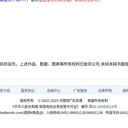
 风险自负。上述作品、数据、图表等所有权利归金农公司,未经本网书面
务介绍
-
服务协议
-
投稿中心
-
广告服务
-
法律声明
-
版
®
版权所有 © 2002-2025 中肥网
农资通 保留所有权利
《中华人民共和国 增值电信业务经营许可证》 编号:
黑B2-20060616号
o#ferinfo.com(请把#换成@) 入网热线:0451-88001128;88001138 传真号码:0451