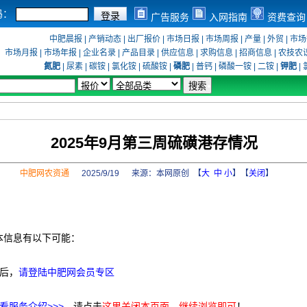
码：
广告服务
入网指南
资费查询
中肥晨报
|
产销动态
|
出厂报价
|
市场日报
|
市场周报
|
产量
|
外贸
|
市场
市场月报
|
市场年报
|
企业名录
|
产品目录
|
供应信息
|
求购信息
|
招商信息
|
农技农
氮肥
|
尿素
|
碳铵
|
氯化铵
|
硫酸铵
|
磷肥
|
普钙
|
磷酸一铵
|
二铵
|
钾肥
|
2025年9月第三周硫磺港存情况
中肥网农资通
2025/9/19 来源：
本网原创
【
大
中
小
】【
关闭
】
本信息有以下可能：
后，
请登陆中肥网会员专区
看服务介绍>>>
，请点击
这里关闭本页面，继续浏览即可
！