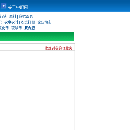
关于中肥网
行情
|
原料
|
数据图表
识
|
农事农时
|
农资打假
|
企业动态
氯化钾
|
硫酸钾
|
复合肥
收藏到我的收藏夹