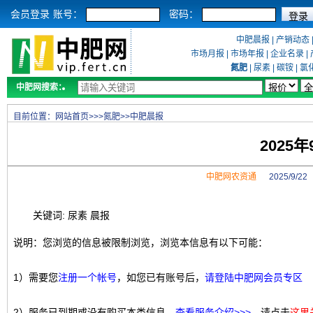
会员登录
账号：
密码：
中肥晨报
|
产销动态
市场月报
|
市场年报
|
企业名录
|
氮肥
|
尿素
|
碳铵
|
氯
中肥网搜索：
目前位置：
网站首页
>>>
氮肥
>>
中肥晨报
2025
中肥网农资通
2025/9/2
关键词: 尿素 晨报
说明：您浏览的信息被限制浏览，浏览本信息有以下可能：
1）需要您
注册一个帐号
，如您已有账号后，
请登陆中肥网会员专区
2）服务已到期或没有购买本类信息，
查看服务介绍>>>
，请点击
这里