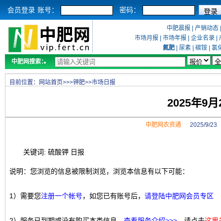
会员登录
账号：
密码：
中肥晨报
|
产销动态
市场月报
|
市场年报
|
企业名录
|
氮肥
|
尿素
|
碳铵
|
氯
中肥网搜索：
目前位置：
网站首页
>>>
钾肥
>>
市场日报
2025年9
中肥网农资通
2025/9/2
关键词: 硫酸钾 日报
说明：您浏览的信息被限制浏览，浏览本信息有以下可能：
1）需要您
注册一个帐号
，如您已有账号后，
请登陆中肥网会员专区
2）服务已到期或没有购买本类信息，
查看服务介绍>>>
，请点击
这里