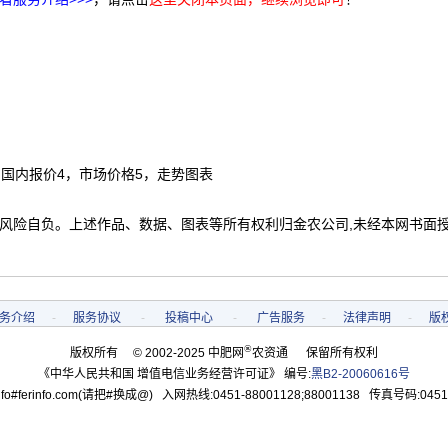
，国内报价4，市场价格5，走势图表
 风险自负。上述作品、数据、图表等所有权利归金农公司,未经本网书面
务介绍
-
服务协议
-
投稿中心
-
广告服务
-
法律声明
-
版
®
版权所有 © 2002-2025 中肥网
农资通 保留所有权利
《中华人民共和国 增值电信业务经营许可证》 编号:
黑B2-20060616号
o#ferinfo.com(请把#换成@) 入网热线:0451-88001128;88001138 传真号码:0451