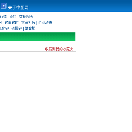
关于中肥网
行情
|
原料
|
数据图表
识
|
农事农时
|
农资打假
|
企业动态
氯化钾
|
硫酸钾
|
复合肥
收藏到我的收藏夹