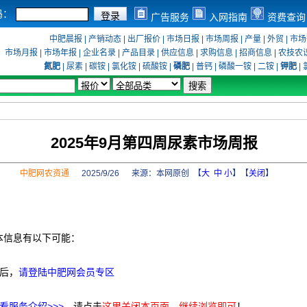
码：
广告服务
入网指南
资费查询
中肥晨报
|
产销动态
|
出厂报价
|
市场日报
|
市场周报
|
产量
|
外贸
|
市场
市场月报
|
市场年报
|
企业名录
|
产品目录
|
供应信息
|
求购信息
|
招商信息
|
农技农
氮肥
|
尿素
|
碳铵
|
氯化铵
|
硫酸铵
|
磷肥
|
普钙
|
磷酸一铵
|
二铵
|
钾肥
|
2025年9月第四周尿素市场周报
中肥网农资通
2025/9/26 来源：
本网原创
【
大
中
小
】【
关闭
】
本信息有以下可能：
后，
请登陆中肥网会员专区
看服务介绍>>>
，请点击
这里关闭本页面，继续浏览即可
！