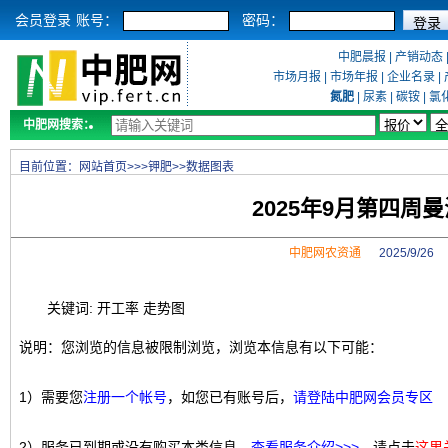
会员登录
账号：
密码：
中肥晨报
|
产销动态
市场月报
|
市场年报
|
企业名录
|
氮肥
|
尿素
|
碳铵
|
氯
中肥网搜索：
目前位置：
网站首页
>>>
钾肥
>>
数据图表
2025年9月第四
中肥网农资通
2025/9/2
关键词: 开工率 走势图
说明：您浏览的信息被限制浏览，浏览本信息有以下可能：
1）需要您
注册一个帐号
，如您已有账号后，
请登陆中肥网会员专区
2）服务已到期或没有购买本类信息，
查看服务介绍>>>
，请点击
这里