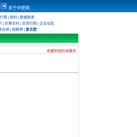
关于中肥网
行情
|
原料
|
数据图表
识
|
农事农时
|
农资打假
|
企业动态
氯化钾
|
硫酸钾
|
复合肥
收藏到我的收藏夹