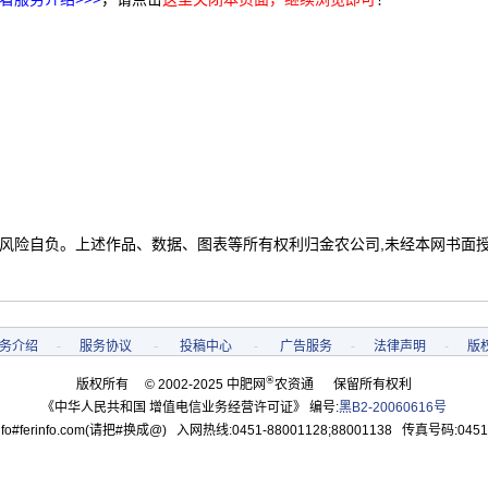
 风险自负。上述作品、数据、图表等所有权利归金农公司,未经本网书面
务介绍
-
服务协议
-
投稿中心
-
广告服务
-
法律声明
-
版
®
版权所有 © 2002-2025 中肥网
农资通 保留所有权利
《中华人民共和国 增值电信业务经营许可证》 编号:
黑B2-20060616号
o#ferinfo.com(请把#换成@) 入网热线:0451-88001128;88001138 传真号码:0451