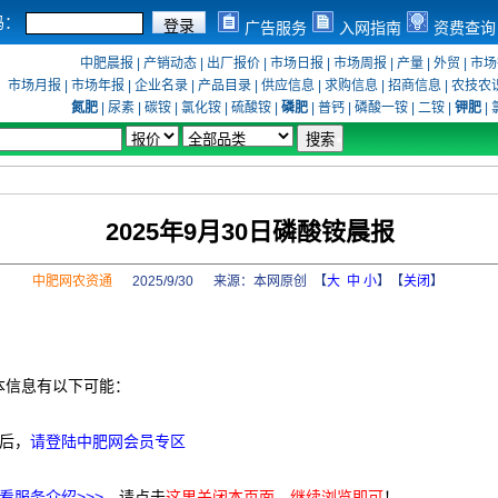
码：
广告服务
入网指南
资费查询
中肥晨报
|
产销动态
|
出厂报价
|
市场日报
|
市场周报
|
产量
|
外贸
|
市场
市场月报
|
市场年报
|
企业名录
|
产品目录
|
供应信息
|
求购信息
|
招商信息
|
农技农
氮肥
|
尿素
|
碳铵
|
氯化铵
|
硫酸铵
|
磷肥
|
普钙
|
磷酸一铵
|
二铵
|
钾肥
|
2025年9月30日磷酸铵晨报
中肥网农资通
2025/9/30 来源：
本网原创
【
大
中
小
】【
关闭
】
本信息有以下可能：
后，
请登陆中肥网会员专区
看服务介绍>>>
，请点击
这里关闭本页面，继续浏览即可
！