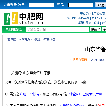
会员登录
账号：
密码：
中肥晨报
|
产销动态
市场月报
|
市场年报
|
企业名录
|
氮肥
|
尿素
|
碳铵
|
氯
中肥网搜索：
目前位置：
网站首页
>>>
氮肥
>>
产销动态
山东华鲁
中肥网农资通
2025/10/
关键词: 山东华鲁恒升 尿素
说明：您浏览的信息被限制浏览，浏览本信息有以下可能：
1）需要您
注册一个帐号
，如您已有账号后，
请登陆中肥网会员专区
2）服务已到期或没有购买本类信息，
查看服务介绍>>>
，请点击
这里