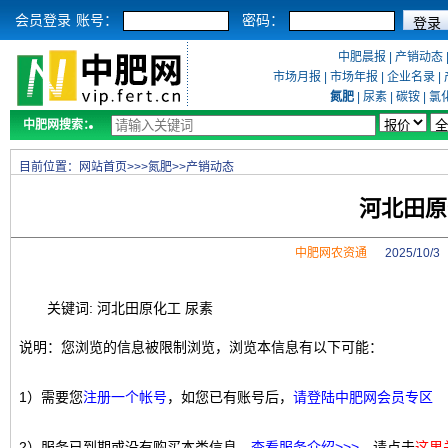
会员登录
账号：
密码：
中肥晨报
|
产销动态
市场月报
|
市场年报
|
企业名录
|
氮肥
|
尿素
|
碳铵
|
氯
中肥网搜索：
目前位置：
网站首页
>>>
氮肥
>>
产销动态
河北田原
中肥网农资通
2025/10/
关键词: 河北田原化工 尿素
说明：您浏览的信息被限制浏览，浏览本信息有以下可能：
1）需要您
注册一个帐号
，如您已有账号后，
请登陆中肥网会员专区
2）服务已到期或没有购买本类信息，
查看服务介绍>>>
，请点击
这里