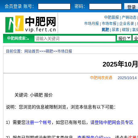
会员登录
账号：
密码：
中肥晨报
|
产销动态
市场月报
|
市场年报
|
企业名录
|
氮肥
|
尿素
|
碳铵
|
氯
中肥网搜索：
目前位置：
网站首页
>>>
磷肥
>>
市场日报
2025年1
中肥网农资通
2025/10/
关键词: 小磷肥 报价
说明：您浏览的信息被限制浏览，浏览本信息有以下可能：
1）需要您
注册一个帐号
，如您已有账号后，
请登陆中肥网会员专区
2）服务已到期或没有购买本类信息，
查看服务介绍>>>
，请点击
这里