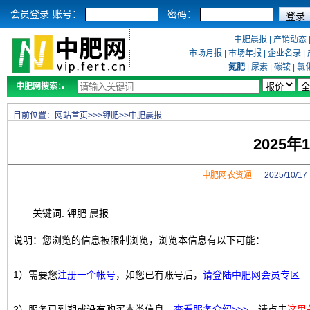
会员登录
账号：
密码：
中肥晨报
|
产销动态
市场月报
|
市场年报
|
企业名录
|
氮肥
|
尿素
|
碳铵
|
氯
中肥网搜索：
目前位置：
网站首页
>>>
钾肥
>>
中肥晨报
2025
中肥网农资通
2025/10/
关键词: 钾肥 晨报
说明：您浏览的信息被限制浏览，浏览本信息有以下可能：
1）需要您
注册一个帐号
，如您已有账号后，
请登陆中肥网会员专区
2）服务已到期或没有购买本类信息，
查看服务介绍>>>
，请点击
这里