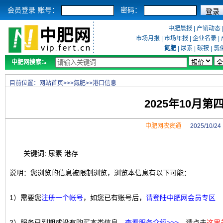
会员登录
账号：
密码：
中肥晨报
|
产销动态
市场月报
|
市场年报
|
企业名录
|
氮肥
|
尿素
|
碳铵
|
氯
中肥网搜索：
目前位置：
网站首页
>>>
氮肥
>>
港口信息
2025年10月
中肥网农资通
2025/10/
关键词: 尿素 港存
说明：您浏览的信息被限制浏览，浏览本信息有以下可能：
1）需要您
注册一个帐号
，如您已有账号后，
请登陆中肥网会员专区
2）服务已到期或没有购买本类信息，
查看服务介绍>>>
，请点击
这里