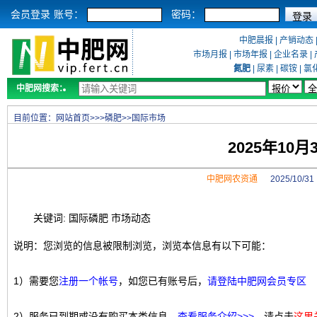
会员登录
账号：
密码：
中肥晨报
|
产销动态
市场月报
|
市场年报
|
企业名录
|
氮肥
|
尿素
|
碳铵
|
氯
中肥网搜索：
目前位置：
网站首页
>>>
磷肥
>>
国际市场
2025年10
中肥网农资通
2025/10/
关键词: 国际磷肥 市场动态
说明：您浏览的信息被限制浏览，浏览本信息有以下可能：
1）需要您
注册一个帐号
，如您已有账号后，
请登陆中肥网会员专区
2）服务已到期或没有购买本类信息，
查看服务介绍>>>
，请点击
这里