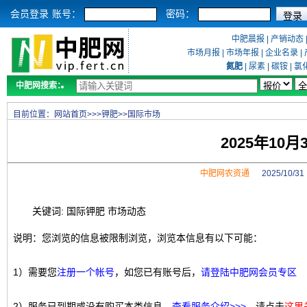
会员登录
账号：
密码：
中肥晨报
|
产销动态
市场月报
|
市场年报
|
企业名录
|
氮肥
|
尿素
|
碳铵
|
氯
中肥网搜索：
目前位置：
网站首页
>>>
钾肥
>>
国际市场
2025年10
中肥网农资通
2025/10/
关键词: 国际钾肥 市场动态
说明：您浏览的信息被限制浏览，浏览本信息有以下可能：
1）需要您
注册一个帐号
，如您已有账号后，
请登陆中肥网会员专区
2）服务已到期或没有购买本类信息，
查看服务介绍>>>
，请点击
这里