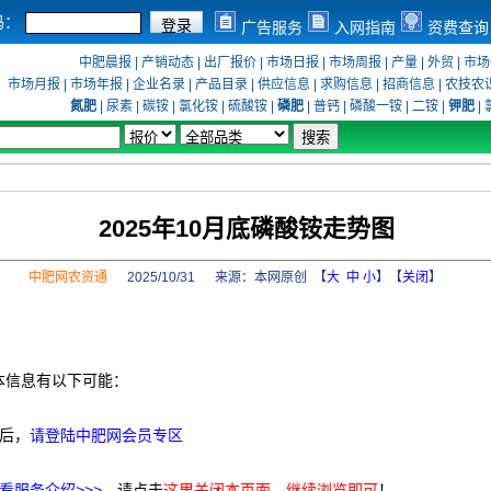
码：
广告服务
入网指南
资费查询
中肥晨报
|
产销动态
|
出厂报价
|
市场日报
|
市场周报
|
产量
|
外贸
|
市场
市场月报
|
市场年报
|
企业名录
|
产品目录
|
供应信息
|
求购信息
|
招商信息
|
农技农
氮肥
|
尿素
|
碳铵
|
氯化铵
|
硫酸铵
|
磷肥
|
普钙
|
磷酸一铵
|
二铵
|
钾肥
|
2025年10月底磷酸铵走势图
中肥网农资通
2025/10/31 来源：
本网原创
【
大
中
小
】【
关闭
】
本信息有以下可能：
后，
请登陆中肥网会员专区
看服务介绍>>>
，请点击
这里关闭本页面，继续浏览即可
！