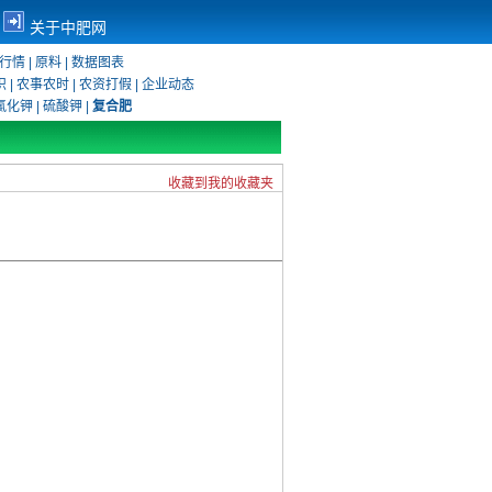
关于中肥网
行情
|
原料
|
数据图表
识
|
农事农时
|
农资打假
|
企业动态
氯化钾
|
硫酸钾
|
复合肥
收藏到我的收藏夹