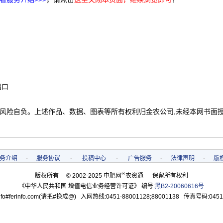
出口
 风险自负。上述作品、数据、图表等所有权利归金农公司,未经本网书面
务介绍
-
服务协议
-
投稿中心
-
广告服务
-
法律声明
-
版
®
版权所有 © 2002-2025 中肥网
农资通 保留所有权利
《中华人民共和国 增值电信业务经营许可证》 编号:
黑B2-20060616号
o#ferinfo.com(请把#换成@) 入网热线:0451-88001128;88001138 传真号码:0451