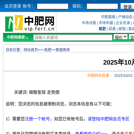
会员登录
账号：
密码：
中肥晨报
|
产销动态
市场月报
|
市场年报
|
企业名录
|
氮肥
|
尿素
|
碳铵
|
氯
中肥网搜索：
目前位置：
网站首页
>>>
氮肥
>>
数据图表
2025年
中肥网农资通
2025/10/
关键词: 碳酸氢铵 走势图
说明：您浏览的信息被限制浏览，浏览本信息有以下可能：
1）需要您
注册一个帐号
，如您已有账号后，
请登陆中肥网会员专区
2）服务已到期或没有购买本类信息，
查看服务介绍>>>
，请点击
这里