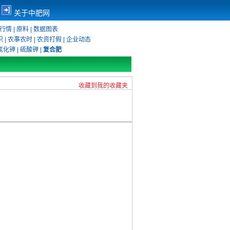
关于中肥网
行情
|
原料
|
数据图表
识
|
农事农时
|
农资打假
|
企业动态
氯化钾
|
硫酸钾
|
复合肥
收藏到我的收藏夹