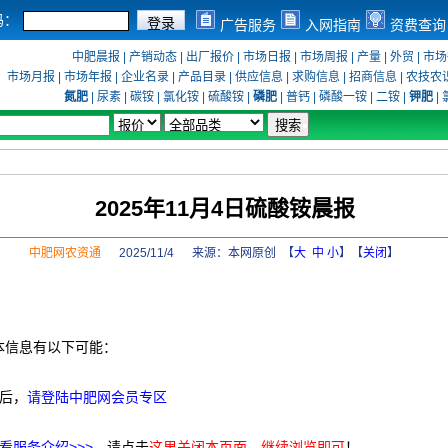
码：
广告服务
入网指南
资费查询
中肥晨报
|
产销动态
|
出厂报价
|
市场日报
|
市场周报
|
产量
|
外贸
|
市场
市场月报
|
市场年报
|
企业名录
|
产品目录
|
供应信息
|
求购信息
|
招商信息
|
农技农
氮肥
|
尿素
|
碳铵
|
氯化铵
|
硫酸铵
|
磷肥
|
普钙
|
磷酸一铵
|
二铵
|
钾肥
|
2025年11月4日硫酸铵晨报
中肥网农资通
2025/11/4 来源：
本网原创
【
大
中
小
】【
关闭
】
本信息有以下可能：
后，
请登陆中肥网会员专区
看服务介绍>>>
，请点击
这里关闭本页面，继续浏览即可
！