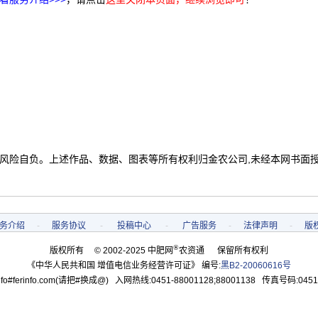
 风险自负。上述作品、数据、图表等所有权利归金农公司,未经本网书面
务介绍
-
服务协议
-
投稿中心
-
广告服务
-
法律声明
-
版
®
版权所有 © 2002-2025 中肥网
农资通 保留所有权利
《中华人民共和国 增值电信业务经营许可证》 编号:
黑B2-20060616号
o#ferinfo.com(请把#换成@) 入网热线:0451-88001128;88001138 传真号码:0451