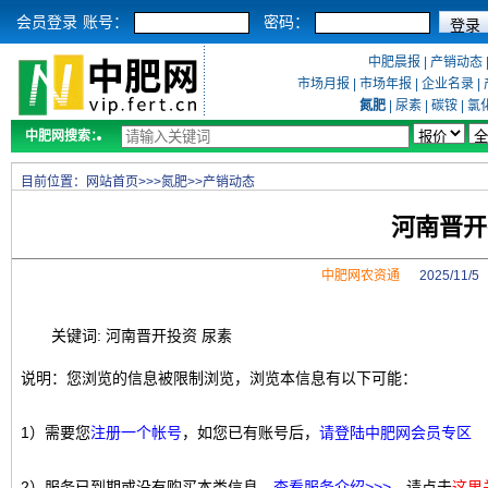
会员登录
账号：
密码：
中肥晨报
|
产销动态
市场月报
|
市场年报
|
企业名录
|
氮肥
|
尿素
|
碳铵
|
氯
中肥网搜索：
目前位置：
网站首页
>>>
氮肥
>>
产销动态
河南晋开
中肥网农资通
2025/11/
关键词: 河南晋开投资 尿素
说明：您浏览的信息被限制浏览，浏览本信息有以下可能：
1）需要您
注册一个帐号
，如您已有账号后，
请登陆中肥网会员专区
2）服务已到期或没有购买本类信息，
查看服务介绍>>>
，请点击
这里