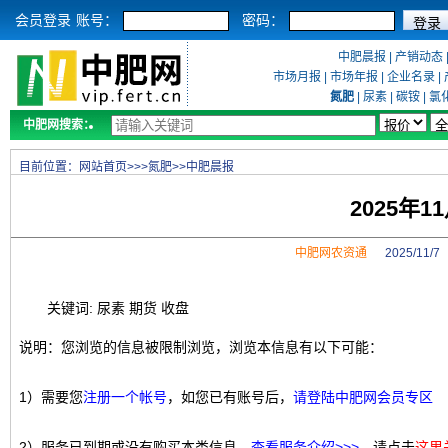
会员登录
账号：
密码：
中肥晨报
|
产销动态
市场月报
|
市场年报
|
企业名录
|
氮肥
|
尿素
|
碳铵
|
氯
中肥网搜索：
目前位置：
网站首页
>>>
氮肥
>>
中肥晨报
2025年
中肥网农资通
2025/11/
关键词: 尿素 期货 收盘
说明：您浏览的信息被限制浏览，浏览本信息有以下可能：
1）需要您
注册一个帐号
，如您已有账号后，
请登陆中肥网会员专区
2）服务已到期或没有购买本类信息，
查看服务介绍>>>
，请点击
这里