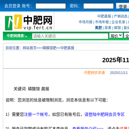
会员登录
账号：
密码：
中肥晨报
|
产销动态
市场月报
|
市场年报
|
企业名录
|
氮肥
|
尿素
|
碳铵
|
氯
中肥网搜索：
目前位置：
网站首页
>>>
磷酸铵肥
>>
中肥晨报
2025年
中肥网农资通
2025/11/
关键词: 磷酸铵 晨报
说明：您浏览的信息被限制浏览，浏览本信息有以下可能：
1）需要您
注册一个帐号
，如您已有账号后，
请登陆中肥网会员专区
2）服务已到期或没有购买本类信息，
查看服务介绍>>>
，请点击
这里