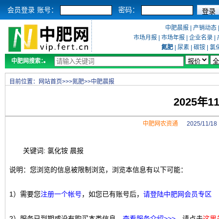
会员登录
账号：
密码：
中肥晨报
|
产销动态
市场月报
|
市场年报
|
企业名录
|
氮肥
|
尿素
|
碳铵
|
氯
中肥网搜索：
目前位置：
网站首页
>>>
氮肥
>>
中肥晨报
2025年
中肥网农资通
2025/11/
关键词: 氯化铵 晨报
说明：您浏览的信息被限制浏览，浏览本信息有以下可能：
1）需要您
注册一个帐号
，如您已有账号后，
请登陆中肥网会员专区
2）服务已到期或没有购买本类信息，
查看服务介绍>>>
，请点击
这里