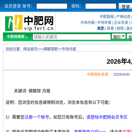
会员登录
账号：
密码：
中肥晨报
|
产销动态
市场月报
|
市场年报
|
企业名录
|
氮肥
|
尿素
|
碳铵
|
氯
中肥网搜索：
目前位置：
网站首页
>>>
磷酸铵肥
>>
市场月报
2026
中肥网农资通
2026/4/3
关键词: 磷酸铵 月报
说明：您浏览的信息被限制浏览，浏览本信息有以下可能：
1）需要您
注册一个帐号
，如您已有账号后，
请登陆中肥网会员专区
2）服务已到期或没有购买本类信息，
查看服务介绍>>>
，请点击
这里