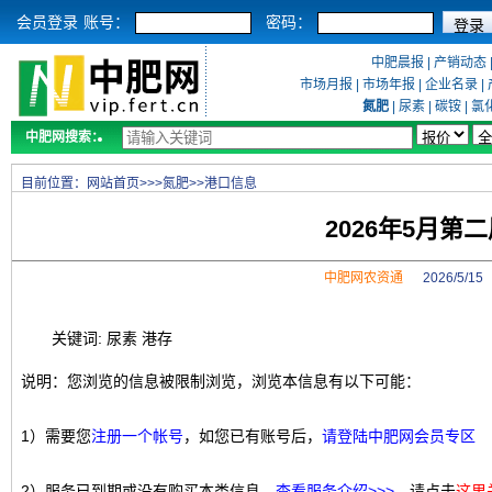
会员登录
账号：
密码：
中肥晨报
|
产销动态
市场月报
|
市场年报
|
企业名录
|
氮肥
|
尿素
|
碳铵
|
氯
中肥网搜索：
目前位置：
网站首页
>>>
氮肥
>>
港口信息
2026年5月
中肥网农资通
2026/5/1
关键词: 尿素 港存
说明：您浏览的信息被限制浏览，浏览本信息有以下可能：
1）需要您
注册一个帐号
，如您已有账号后，
请登陆中肥网会员专区
2）服务已到期或没有购买本类信息，
查看服务介绍>>>
，请点击
这里