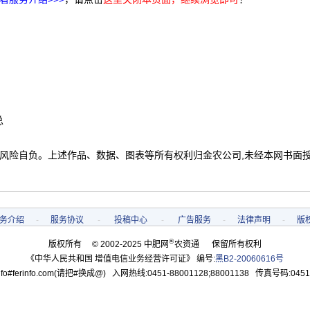
总
 风险自负。上述作品、数据、图表等所有权利归金农公司,未经本网书面
务介绍
-
服务协议
-
投稿中心
-
广告服务
-
法律声明
-
版
®
版权所有 © 2002-2025 中肥网
农资通 保留所有权利
《中华人民共和国 增值电信业务经营许可证》 编号:
黑B2-20060616号
o#ferinfo.com(请把#换成@) 入网热线:0451-88001128;88001138 传真号码:0451