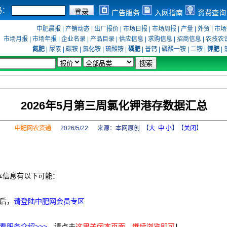
码：
广告服务
入网指南
资费查询
中肥晨报
|
产销动态
|
出厂报价
|
市场日报
|
市场周报
|
产量
|
外贸
|
市场
市场月报
|
市场年报
|
企业名录
|
产品目录
|
供应信息
|
求购信息
|
招商信息
|
农技农
氮肥
|
尿素
|
碳铵
|
氯化铵
|
硫酸铵
|
磷肥
|
普钙
|
磷酸一铵
|
二铵
|
钾肥
|
2026年5月第三周氯化钾港存数据汇总
中肥网农资通
2026/5/22 来源：
本网原创
【
大
中
小
】【
关闭
】
本信息有以下可能：
后，
请登陆中肥网会员专区
看服务介绍>>>
，请点击
这里关闭本页面，继续浏览即可
！