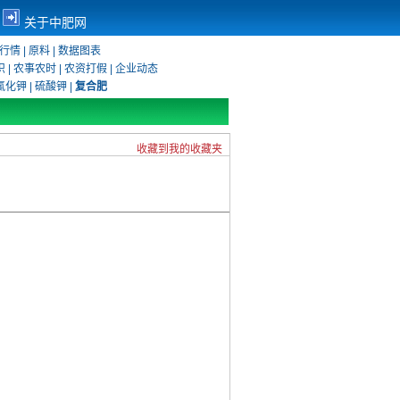
关于中肥网
行情
|
原料
|
数据图表
识
|
农事农时
|
农资打假
|
企业动态
氯化钾
|
硫酸钾
|
复合肥
收藏到我的收藏夹