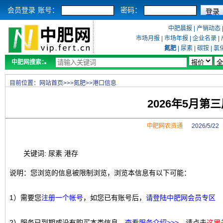
会员登录
账号：
密码：
中肥晨报
|
产销动态
市场月报
|
市场年报
|
企业名录
|
氮肥
|
尿素
|
碳铵
|
氯
中肥网搜索：
目前位置：
网站首页
>>>
氮肥
>>
港口信息
2026年5月
中肥网农资通
2026/5/2
关键词: 尿素 港存
说明：您浏览的信息被限制浏览，浏览本信息有以下可能：
1）需要您
注册一个帐号
，如您已有账号后，
请登陆中肥网会员专区
2）服务已到期或没有购买本类信息，
查看服务介绍>>>
，请点击
这里