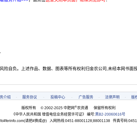
计
 风险自负。上述作品、数据、图表等所有权利归金农公司,未经本网书面
务介绍
-
服务协议
-
投稿中心
-
广告服务
-
法律声明
-
版
®
版权所有 © 2002-2025 中肥网
农资通 保留所有权利
《中华人民共和国 增值电信业务经营许可证》 编号:
黑B2-20060616号
o#ferinfo.com(请把#换成@) 入网热线:0451-88001128;88001138 传真号码:0451