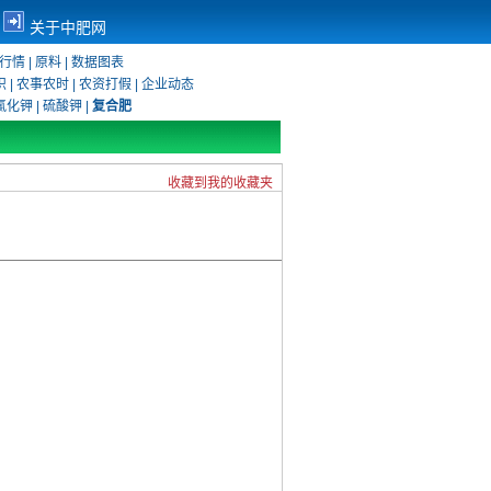
关于中肥网
行情
|
原料
|
数据图表
识
|
农事农时
|
农资打假
|
企业动态
氯化钾
|
硫酸钾
|
复合肥
收藏到我的收藏夹