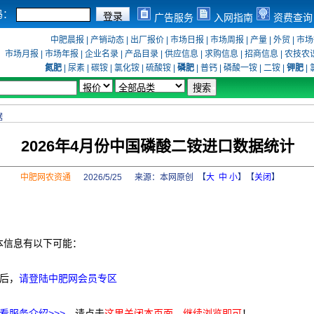
码：
广告服务
入网指南
资费查询
中肥晨报
|
产销动态
|
出厂报价
|
市场日报
|
市场周报
|
产量
|
外贸
|
市场
市场月报
|
市场年报
|
企业名录
|
产品目录
|
供应信息
|
求购信息
|
招商信息
|
农技农
氮肥
|
尿素
|
碳铵
|
氯化铵
|
硫酸铵
|
磷肥
|
普钙
|
磷酸一铵
|
二铵
|
钾肥
|
据
2026年4月份中国磷酸二铵进口数据统计
中肥网农资通
2026/5/25 来源：
本网原创
【
大
中
小
】【
关闭
】
本信息有以下可能：
后，
请登陆中肥网会员专区
看服务介绍>>>
，请点击
这里关闭本页面，继续浏览即可
！