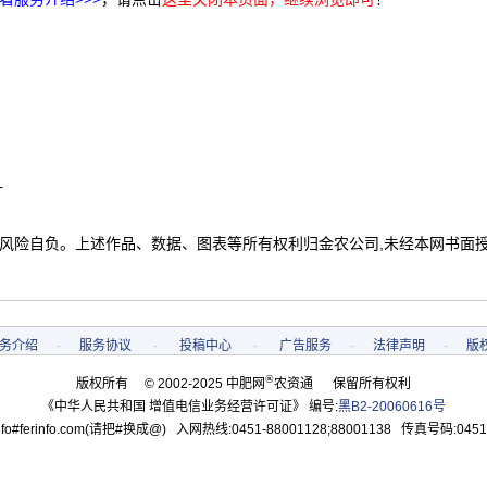
计
 风险自负。上述作品、数据、图表等所有权利归金农公司,未经本网书面
务介绍
-
服务协议
-
投稿中心
-
广告服务
-
法律声明
-
版
®
版权所有 © 2002-2025 中肥网
农资通 保留所有权利
《中华人民共和国 增值电信业务经营许可证》 编号:
黑B2-20060616号
o#ferinfo.com(请把#换成@) 入网热线:0451-88001128;88001138 传真号码:0451