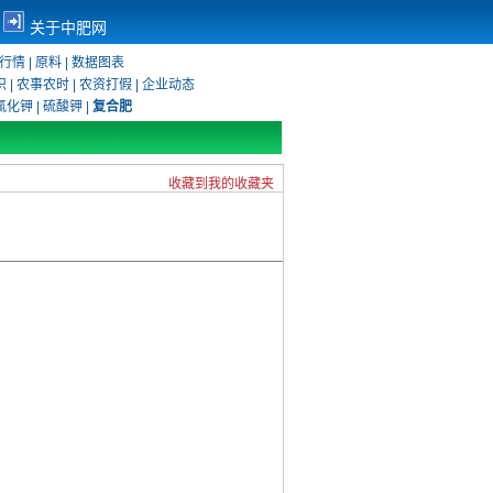
关于中肥网
行情
|
原料
|
数据图表
识
|
农事农时
|
农资打假
|
企业动态
氯化钾
|
硫酸钾
|
复合肥
收藏到我的收藏夹