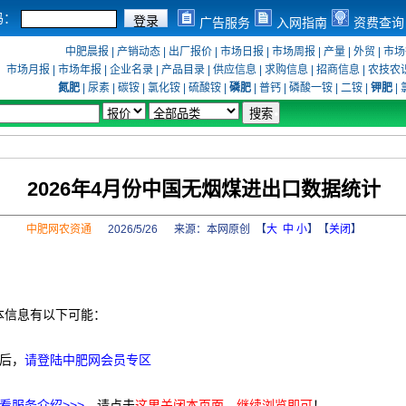
码：
广告服务
入网指南
资费查询
中肥晨报
|
产销动态
|
出厂报价
|
市场日报
|
市场周报
|
产量
|
外贸
|
市场
市场月报
|
市场年报
|
企业名录
|
产品目录
|
供应信息
|
求购信息
|
招商信息
|
农技农
氮肥
|
尿素
|
碳铵
|
氯化铵
|
硫酸铵
|
磷肥
|
普钙
|
磷酸一铵
|
二铵
|
钾肥
|
2026年4月份中国无烟煤进出口数据统计
中肥网农资通
2026/5/26 来源：
本网原创
【
大
中
小
】【
关闭
】
本信息有以下可能：
后，
请登陆中肥网会员专区
看服务介绍>>>
，请点击
这里关闭本页面，继续浏览即可
！