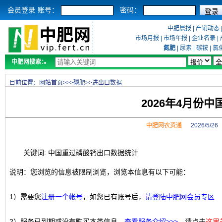
会员登录
账号：
密码：
中肥晨报
|
产销动态
市场月报
|
市场年报
|
企业名录
|
氮肥
|
尿素
|
碳铵
|
氯
中肥网搜索：
目前位置：
网站首页
>>>
磷肥
>>
进出口数据
2026年4月份
中肥网农资通
2026/5/2
关键词: 中国重过磷酸钙出口数据统计
说明：您浏览的信息被限制浏览，浏览本信息有以下可能：
1）需要您
注册一个帐号
，如您已有账号后，
请登陆中肥网会员专区
2）服务已到期或没有购买本类信息，
查看服务介绍>>>
，请点击
这里