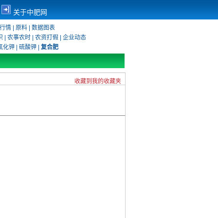
关于中肥网
行情
|
原料
|
数据图表
识
|
农事农时
|
农资打假
|
企业动态
氯化钾
|
硫酸钾
|
复合肥
收藏到我的收藏夹