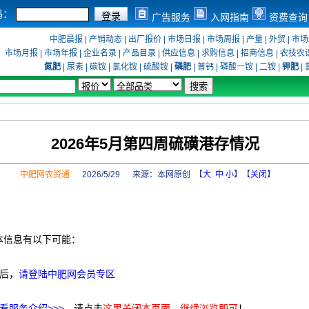
码：
广告服务
入网指南
资费查询
中肥晨报
|
产销动态
|
出厂报价
|
市场日报
|
市场周报
|
产量
|
外贸
|
市场
市场月报
|
市场年报
|
企业名录
|
产品目录
|
供应信息
|
求购信息
|
招商信息
|
农技农
氮肥
|
尿素
|
碳铵
|
氯化铵
|
硫酸铵
|
磷肥
|
普钙
|
磷酸一铵
|
二铵
|
钾肥
|
2026年5月第四周硫磺港存情况
中肥网农资通
2026/5/29 来源：
本网原创
【
大
中
小
】【
关闭
】
本信息有以下可能：
后，
请登陆中肥网会员专区
看服务介绍>>>
，请点击
这里关闭本页面，继续浏览即可
！