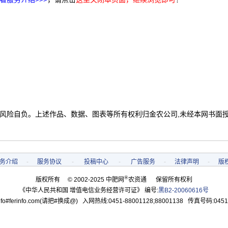
 风险自负。上述作品、数据、图表等所有权利归金农公司,未经本网书面
务介绍
-
服务协议
-
投稿中心
-
广告服务
-
法律声明
-
版
®
版权所有 © 2002-2025 中肥网
农资通 保留所有权利
《中华人民共和国 增值电信业务经营许可证》 编号:
黑B2-20060616号
o#ferinfo.com(请把#换成@) 入网热线:0451-88001128;88001138 传真号码:0451