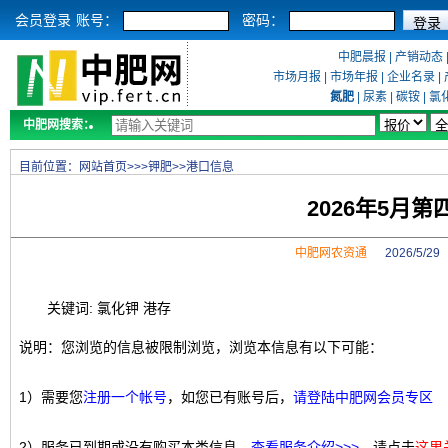
会员登录
账号：
密码：
中肥晨报
|
产销动态
市场月报
|
市场年报
|
企业名录
|
氮肥
|
尿素
|
碳铵
|
氯
中肥网搜索：
目前位置：
网站首页
>>>
钾肥
>>
港口信息
2026年5月
中肥网农资通
2026/5/2
关键词: 氯化钾 港存
说明：您浏览的信息被限制浏览，浏览本信息有以下可能：
1）需要您
注册一个帐号
，如您已有账号后，
请登陆中肥网会员专区
2）服务已到期或没有购买本类信息，
查看服务介绍>>>
，请点击
这里