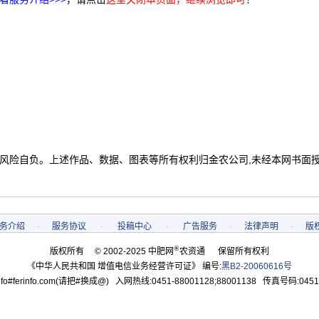
 风险自负。上述作品、数据、图表等所有权利归金农公司,未经本网书面
务介绍
-
服务协议
-
投稿中心
-
广告服务
-
法律声明
-
版
®
版权所有 © 2002-2025 中肥网
农资通 保留所有权利
《中华人民共和国 增值电信业务经营许可证》 编号:
黑B2-20060616号
o#ferinfo.com(请把#换成@) 入网热线:0451-88001128;88001138 传真号码:0451