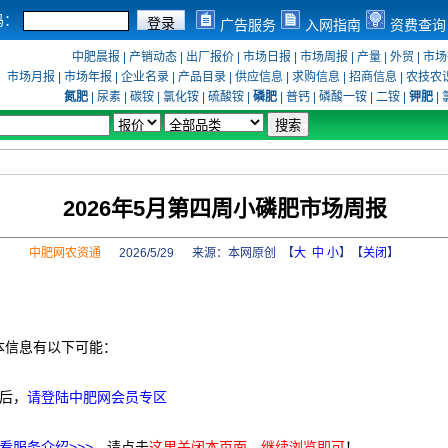
码：
广告服务
入网指南
资费查询
中肥晨报
|
产销动态
|
出厂报价
|
市场日报
|
市场周报
|
产量
|
外贸
|
市场
市场月报
|
市场年报
|
企业名录
|
产品目录
|
供应信息
|
求购信息
|
招商信息
|
农技农
氮肥
|
尿素
|
碳铵
|
氯化铵
|
硫酸铵
|
磷肥
|
普钙
|
磷酸一铵
|
二铵
|
钾肥
|
2026年5月第四周小磷肥市场周报
中肥网农资通
2026/5/29 来源：
本网原创
【
大
中
小
】【
关闭
】
本信息有以下可能：
后，
请登陆中肥网会员专区
看服务介绍>>>
，请点击
这里关闭本页面，继续浏览即可
！