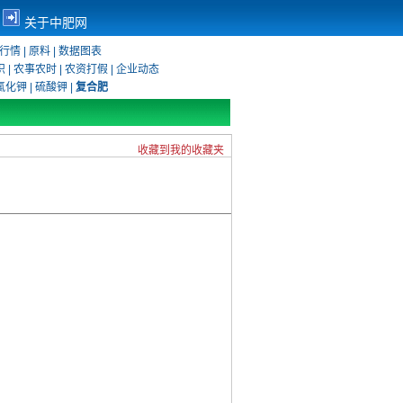
关于中肥网
行情
|
原料
|
数据图表
识
|
农事农时
|
农资打假
|
企业动态
氯化钾
|
硫酸钾
|
复合肥
收藏到我的收藏夹