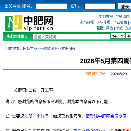
会员登录
账号：
密码：
中肥晨报
|
产销动态
市场月报
|
市场年报
|
企业名录
|
氮肥
|
尿素
|
碳铵
|
氯
中肥网搜索：
目前位置：
网站首页
>>>
磷酸铵肥
>>
数据图表
2026年5月第
中肥网农资通
2026/5/2
关键词: 二铵 开工率
说明：您浏览的信息被限制浏览，浏览本信息有以下可能：
1）需要您
注册一个帐号
，如您已有账号后，
请登陆中肥网会员专区
2）服务已到期或没有购买本类信息，
查看服务介绍>>>
，请点击
这里