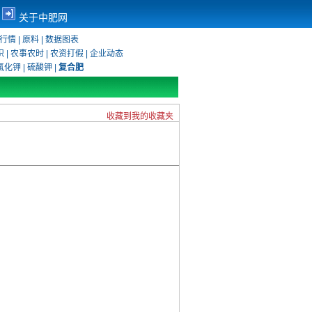
关于中肥网
行情
|
原料
|
数据图表
识
|
农事农时
|
农资打假
|
企业动态
氯化钾
|
硫酸钾
|
复合肥
收藏到我的收藏夹