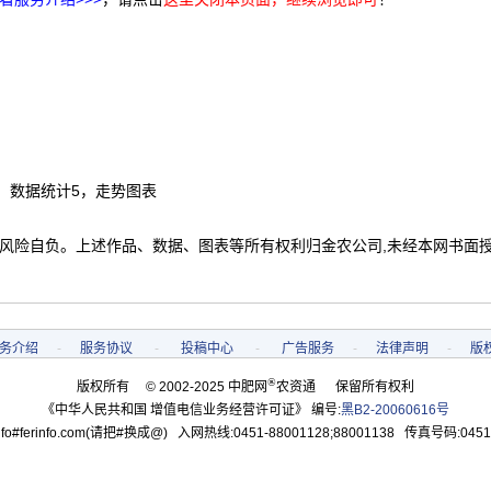
，数据统计5，走势图表
 风险自负。上述作品、数据、图表等所有权利归金农公司,未经本网书面
务介绍
-
服务协议
-
投稿中心
-
广告服务
-
法律声明
-
版
®
版权所有 © 2002-2025 中肥网
农资通 保留所有权利
《中华人民共和国 增值电信业务经营许可证》 编号:
黑B2-20060616号
o#ferinfo.com(请把#换成@) 入网热线:0451-88001128;88001138 传真号码:0451