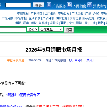
码：
广告服务
入网指南
资费查询
中肥晨报
|
产销动态
|
出厂报价
|
市场日报
|
市场周报
|
产量
|
外贸
|
市场
市场月报
|
市场年报
|
企业名录
|
产品目录
|
供应信息
|
求购信息
|
招商信息
|
农技农
氮肥
|
尿素
|
碳铵
|
氯化铵
|
硫酸铵
|
磷肥
|
普钙
|
磷酸一铵
|
二铵
|
钾肥
|
2026年5月钾肥市场月报
中肥网农资通
2026/5/29 来源：
本网原创
【
大
中
小
】【
关闭
】
本信息有以下可能：
后，
请登陆中肥网会员专区
看服务介绍>>>
，请点击
这里关闭本页面，继续浏览即可
！