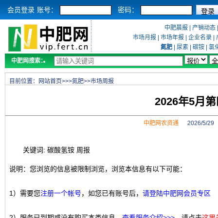
会员登录
账号：
密码：
中肥晨报
|
产销动态
市场月报
|
市场年报
|
企业名录
|
氮肥
|
尿素
|
碳铵
|
氯
中肥网搜索：
目前位置：
网站首页
>>>
氮肥
>>
市场周报
2026年5
中肥网农资通
2026/5/2
关键词: 碳酸氢铵 周报
说明：您浏览的信息被限制浏览，浏览本信息有以下可能：
1）需要您
注册一个帐号
，如您已有账号后，
请登陆中肥网会员专区
2）服务已到期或没有购买本类信息，
查看服务介绍>>>
，请点击
这里