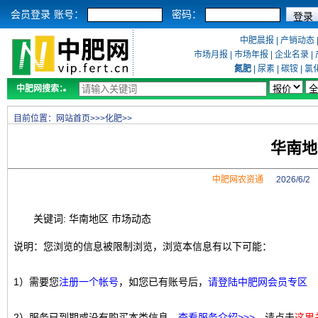
会员登录
账号：
密码：
中肥晨报
|
产销动态
市场月报
|
市场年报
|
企业名录
|
氮肥
|
尿素
|
碳铵
|
氯
中肥网搜索：
目前位置：
网站首页
>>>
化肥
>>
华南地
中肥网农资通
2026/6/
关键词: 华南地区 市场动态
说明：您浏览的信息被限制浏览，浏览本信息有以下可能：
1）需要您
注册一个帐号
，如您已有账号后，
请登陆中肥网会员专区
2）服务已到期或没有购买本类信息，
查看服务介绍>>>
，请点击
这里