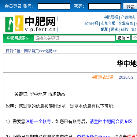
会员登录
账号：
密码：
中肥晨报
|
产销动态
市场月报
|
市场年报
|
企业名录
|
氮肥
|
尿素
|
碳铵
|
氯
中肥网搜索：
目前位置：
网站首页
>>>
化肥
>>
华中地
中肥网农资通
2026/6/
关键词: 华中地区 市场动态
说明：您浏览的信息被限制浏览，浏览本信息有以下可能：
1）需要您
注册一个帐号
，如您已有账号后，
请登陆中肥网会员专区
2）服务已到期或没有购买本类信息，
查看服务介绍>>>
，请点击
这里