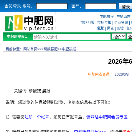
会员登录
账号：
密码：
中肥晨报
|
产销动态
市场月报
|
市场年报
|
企业名录
|
氮肥
|
尿素
|
碳铵
|
氯
中肥网搜索：
目前位置：
网站首页
>>>
磷酸铵肥
>>
中肥晨报
2026
中肥网农资通
2026/6/
关键词: 磷酸铵 晨报
说明：您浏览的信息被限制浏览，浏览本信息有以下可能：
1）需要您
注册一个帐号
，如您已有账号后，
请登陆中肥网会员专区
2）服务已到期或没有购买本类信息，
查看服务介绍>>>
，请点击
这里