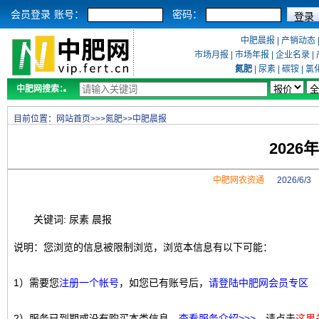
会员登录
账号：
密码：
中肥晨报
|
产销动态
市场月报
|
市场年报
|
企业名录
|
氮肥
|
尿素
|
碳铵
|
氯
中肥网搜索：
目前位置：
网站首页
>>>
氮肥
>>
中肥晨报
2026
中肥网农资通
2026/6/
关键词: 尿素 晨报
说明：您浏览的信息被限制浏览，浏览本信息有以下可能：
1）需要您
注册一个帐号
，如您已有账号后，
请登陆中肥网会员专区
2）服务已到期或没有购买本类信息，
查看服务介绍>>>
，请点击
这里