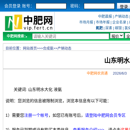
会员登录
账号：
密码：
中肥晨报
|
产销动态
市场月报
|
市场年报
|
企业名录
|
氮肥
|
尿素
|
碳铵
|
氯
中肥网搜索：
目前位置：
网站首页
>>>
合成氨
>>
产销动态
山东明水
中肥网农资通
2026/6/
关键词: 山东明水大化 液氨
说明：您浏览的信息被限制浏览，浏览本信息有以下可能：
1）需要您
注册一个帐号
，如您已有账号后，
请登陆中肥网会员专区
2）服务已到期或没有购买本类信息，
查看服务介绍>>>
，请点击
这里