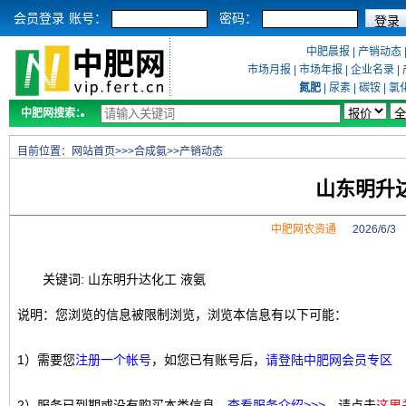
会员登录
账号：
密码：
中肥晨报
|
产销动态
市场月报
|
市场年报
|
企业名录
|
氮肥
|
尿素
|
碳铵
|
氯
中肥网搜索：
目前位置：
网站首页
>>>
合成氨
>>
产销动态
山东明升
中肥网农资通
2026/6/
关键词: 山东明升达化工 液氨
说明：您浏览的信息被限制浏览，浏览本信息有以下可能：
1）需要您
注册一个帐号
，如您已有账号后，
请登陆中肥网会员专区
2）服务已到期或没有购买本类信息，
查看服务介绍>>>
，请点击
这里