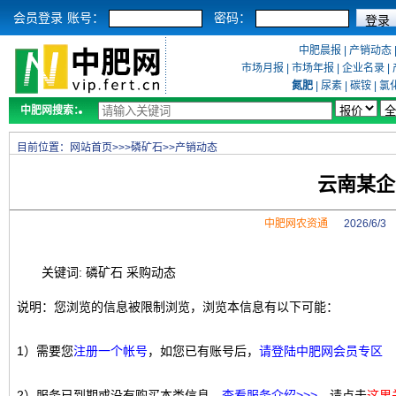
会员登录
账号：
密码：
中肥晨报
|
产销动态
市场月报
|
市场年报
|
企业名录
|
氮肥
|
尿素
|
碳铵
|
氯
中肥网搜索：
目前位置：
网站首页
>>>
磷矿石
>>
产销动态
云南某企
中肥网农资通
2026/6/
关键词: 磷矿石 采购动态
说明：您浏览的信息被限制浏览，浏览本信息有以下可能：
1）需要您
注册一个帐号
，如您已有账号后，
请登陆中肥网会员专区
2）服务已到期或没有购买本类信息，
查看服务介绍>>>
，请点击
这里