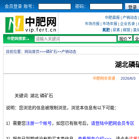
会员登录
账号：
密码：
中肥晨报
|
产销动态
市场月报
|
市场年报
|
企业名录
|
氮肥
|
尿素
|
碳铵
|
氯
中肥网搜索：
目前位置：
网站首页
>>>
磷矿石
>>
产销动态
湖北磷
中肥网农资通
2026/6/
关键词: 湖北 磷矿石
说明：您浏览的信息被限制浏览，浏览本信息有以下可能：
1）需要您
注册一个帐号
，如您已有账号后，
请登陆中肥网会员专区
2）服务已到期或没有购买本类信息，
查看服务介绍>>>
，请点击
这里