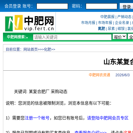
会员登录
账号：
密码：
中肥晨报
|
产销动态
市场月报
|
市场年报
|
企业名录
|
氮肥
|
尿素
|
碳铵
|
氯
中肥网搜索：
目前位置：
网站首页
>>>
化肥
>>
山东某复
中肥网农资通
2026/6/
关键词: 某复合肥厂 采购动态
说明：您浏览的信息被限制浏览，浏览本信息有以下可能：
1）需要您
注册一个帐号
，如您已有账号后，
请登陆中肥网会员专区
2）服务已到期或没有购买本类信息，
查看服务介绍>>>
，请点击
这里