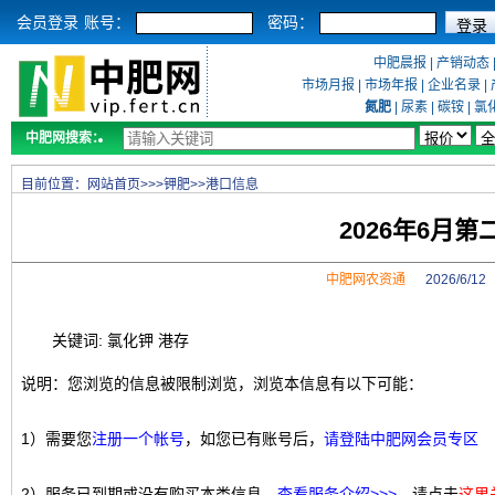
会员登录
账号：
密码：
中肥晨报
|
产销动态
市场月报
|
市场年报
|
企业名录
|
氮肥
|
尿素
|
碳铵
|
氯
中肥网搜索：
目前位置：
网站首页
>>>
钾肥
>>
港口信息
2026年6月
中肥网农资通
2026/6/1
关键词: 氯化钾 港存
说明：您浏览的信息被限制浏览，浏览本信息有以下可能：
1）需要您
注册一个帐号
，如您已有账号后，
请登陆中肥网会员专区
2）服务已到期或没有购买本类信息，
查看服务介绍>>>
，请点击
这里