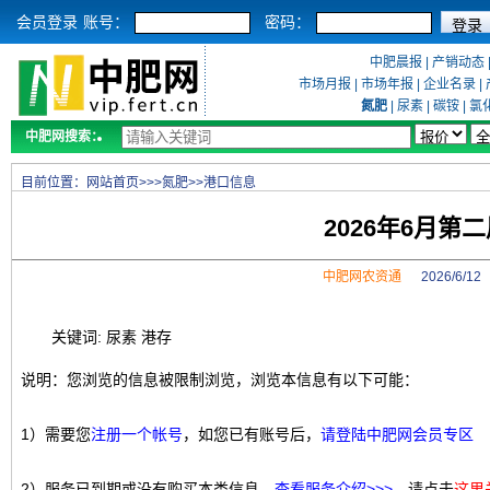
会员登录
账号：
密码：
中肥晨报
|
产销动态
市场月报
|
市场年报
|
企业名录
|
氮肥
|
尿素
|
碳铵
|
氯
中肥网搜索：
目前位置：
网站首页
>>>
氮肥
>>
港口信息
2026年6月
中肥网农资通
2026/6/1
关键词: 尿素 港存
说明：您浏览的信息被限制浏览，浏览本信息有以下可能：
1）需要您
注册一个帐号
，如您已有账号后，
请登陆中肥网会员专区
2）服务已到期或没有购买本类信息，
查看服务介绍>>>
，请点击
这里