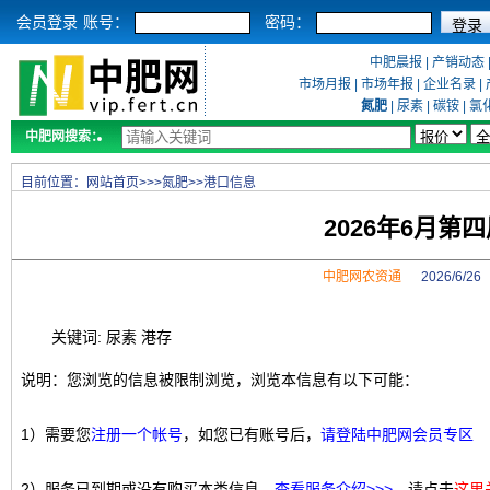
会员登录
账号：
密码：
中肥晨报
|
产销动态
市场月报
|
市场年报
|
企业名录
|
氮肥
|
尿素
|
碳铵
|
氯
中肥网搜索：
目前位置：
网站首页
>>>
氮肥
>>
港口信息
2026年6月
中肥网农资通
2026/6/2
关键词: 尿素 港存
说明：您浏览的信息被限制浏览，浏览本信息有以下可能：
1）需要您
注册一个帐号
，如您已有账号后，
请登陆中肥网会员专区
2）服务已到期或没有购买本类信息，
查看服务介绍>>>
，请点击
这里