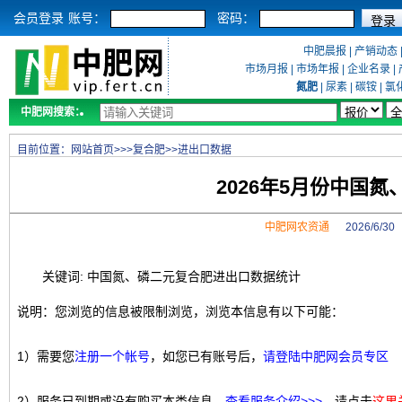
会员登录
账号：
密码：
中肥晨报
|
产销动态
市场月报
|
市场年报
|
企业名录
|
氮肥
|
尿素
|
碳铵
|
氯
中肥网搜索：
目前位置：
网站首页
>>>
复合肥
>>
进出口数据
2026年5月份中国
中肥网农资通
2026/6/3
关键词: 中国氮、磷二元复合肥进出口数据统计
说明：您浏览的信息被限制浏览，浏览本信息有以下可能：
1）需要您
注册一个帐号
，如您已有账号后，
请登陆中肥网会员专区
2）服务已到期或没有购买本类信息，
查看服务介绍>>>
，请点击
这里