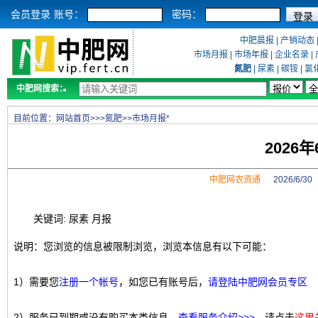
会员登录
账号：
密码：
中肥晨报
|
产销动态
市场月报
|
市场年报
|
企业名录
|
氮肥
|
尿素
|
碳铵
|
氯
中肥网搜索：
目前位置：
网站首页
>>>
氮肥
>>
市场月报*
2026
中肥网农资通
2026/6/3
关键词: 尿素 月报
说明：您浏览的信息被限制浏览，浏览本信息有以下可能：
1）需要您
注册一个帐号
，如您已有账号后，
请登陆中肥网会员专区
2）服务已到期或没有购买本类信息，
查看服务介绍>>>
，请点击
这里