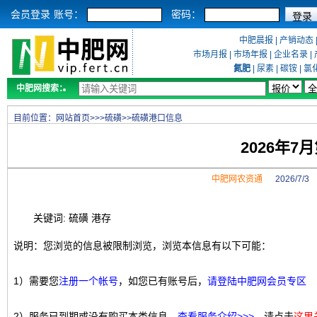
会员登录
账号：
密码：
中肥晨报
|
产销动态
市场月报
|
市场年报
|
企业名录
|
氮肥
|
尿素
|
碳铵
|
氯
中肥网搜索：
目前位置：
网站首页
>>>
硫磺
>>
硫磺港口信息
2026年
中肥网农资通
2026/7/
关键词: 硫磺 港存
说明：您浏览的信息被限制浏览，浏览本信息有以下可能：
1）需要您
注册一个帐号
，如您已有账号后，
请登陆中肥网会员专区
2）服务已到期或没有购买本类信息，
查看服务介绍>>>
，请点击
这里