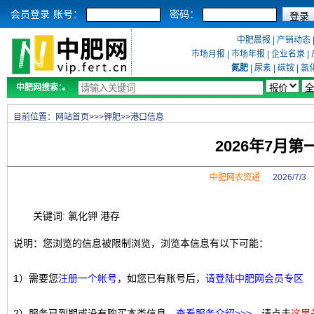
会员登录
账号：
密码：
中肥晨报
|
产销动态
市场月报
|
市场年报
|
企业名录
|
氮肥
|
尿素
|
碳铵
|
氯
中肥网搜索：
目前位置：
网站首页
>>>
钾肥
>>
港口信息
2026年7月
中肥网农资通
2026/7/
关键词: 氯化钾 港存
说明：您浏览的信息被限制浏览，浏览本信息有以下可能：
1）需要您
注册一个帐号
，如您已有账号后，
请登陆中肥网会员专区
2）服务已到期或没有购买本类信息，
查看服务介绍>>>
，请点击
这里