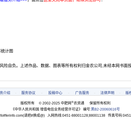
率统计图
 风险自负。上述作品、数据、图表等所有权利归金农公司,未经本网书面
务介绍
-
服务协议
-
投稿中心
-
广告服务
-
法律声明
-
版
®
版权所有 © 2002-2025 中肥网
农资通 保留所有权利
《中华人民共和国 增值电信业务经营许可证》 编号:
黑B2-20060616号
o#ferinfo.com(请把#换成@) 入网热线:0451-88001128;88001138 传真号码:0451