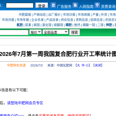
码：
广告服务
入网指南
资费查询
中肥晨报
|
产销动态
|
出厂报价
|
市场日报
|
市场周报
|
产量
|
外贸
|
市场
市场月报
|
市场年报
|
企业名录
|
产品目录
|
供应信息
|
求购信息
|
招商信息
|
农技农
氮肥
|
尿素
|
碳铵
|
氯化铵
|
硫酸铵
|
磷肥
|
普钙
|
磷酸一铵
|
二铵
|
钾肥
|
2026年7月第一周我国复合肥行业开工率统计
中肥网农资通
2026/7/3 来源：
中国化肥网
【
大
中
小
】【
关闭
】
本信息有以下可能：
后，
请登陆中肥网会员专区
看服务介绍>>>
，请点击
这里关闭本页面，继续浏览即可
！