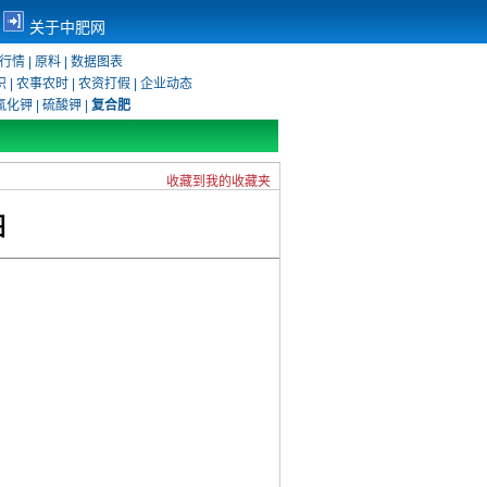
关于中肥网
行情
|
原料
|
数据图表
识
|
农事农时
|
农资打假
|
企业动态
氯化钾
|
硫酸钾
|
复合肥
收藏到我的收藏夹
图